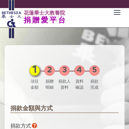
花蓮畢士大教養院
捐贈愛平台
1
2
3
4
5
項目
捐贈
捐款人
資料
捐款
金額
明細
資料
確認
完成
捐款金額與方式
捐款方式